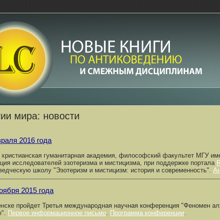
ии мира: новости
враля 2016 года
 христианская гуманитарная академия, философский факультет МГУ име
ция исследователей эзотеризма и мистицизма, при поддержке портала
ведческую школу "Эзотеризм и мистицизм: история и современность".
А
оября 2015 года
нске пройдет Третья международная научная конференция "Феномен ал
е".
Первое информационное письмо
.
Программа конференции
.