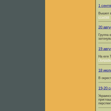
1 сент
Вышел в
ссылке
20 авгу
Группа 
затонув
19 авгу
На юге 
Подроб
18 июл
В окрес
19-20 
Украинс
приглаш
перспек