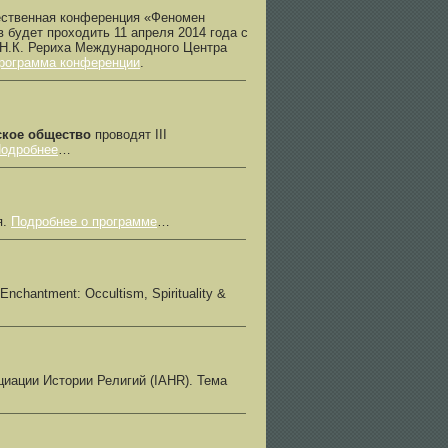
ественная конференция «Феномен
 будет проходить 11 апреля 2014 года с
ни Н.К. Рериха Международного Центра
рограмма конференции
.
ское общество
проводят III
одробнее
…
я.
Подробнее о программе
…
hantment: Occultism, Spirituality &
иации Истории Религий (IAHR). Тема