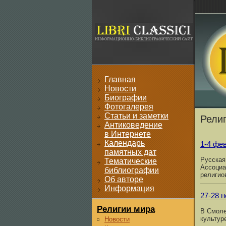
Главная
Новости
Биографии
Фотогалерея
Статьи и заметки
Религ
Антиковедение
в Интернете
Календарь
1-4 фе
памятных дат
Русская
Тематические
Ассоциа
библиографии
религио
Об авторе
Информация
27-28 н
Религии мира
В Смоле
культур
Новости