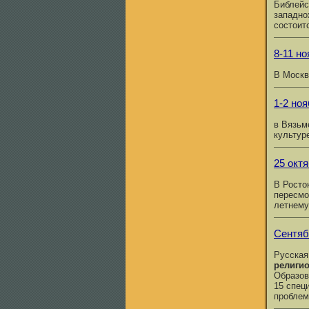
Библейс
западно
состоит
8-11 но
В Москв
1-2 ноя
в Вязьм
культур
25 октя
В Росто
пересмо
летнему
Сентяб
Русская
религио
Образов
15 спец
проблем