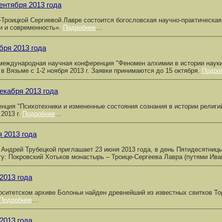
сентября 2013 года
-Троицкой Сергиевой Лавре состоится богословская научно-практическа
и и современность».
Подробнее
…
бря 2013 года
международная научная конференция "Феномен алхимии в истории науки
 в Вязьме с 1-2 ноября 2013 г. Заявки принимаются до 15 октября.
Подро
декабря 2013 года
нция "Психотехники и измененные состояния сознания в истории религий
 2013 г.
Подробнее
…
я 2013 года
 Андрей Трубецкой приглашает 23 июня 2013 года, в день Пятидесятниц
у: Покровский Хотьков монастырь – Троице-Сергеева Лавра (путями Ив
2013 года
рситетском архиве Болоньи найден древнейший из известных свитков То
Подробнее
…
2013 года