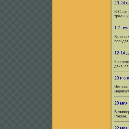
23-24 
В Свято
традици
1-2 ноя
Вторая 
пройдет
12-14 
Конфере
декабря
23 июн
Историк
маршрут
29 мая 
В униве
Presse.
22 мая 