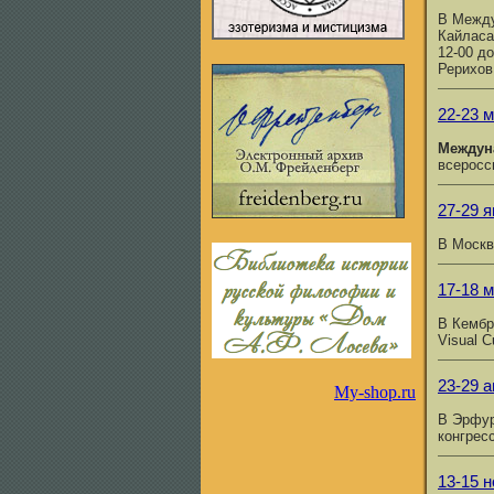
В Между
Кайласа
12-00 д
Рерихов
22-23 м
Междун
всерос
27-29 я
В Москв
17-18 м
В Кембр
Visual C
23-29 а
My-shop.ru
В Эрфур
конгрес
13-15 н