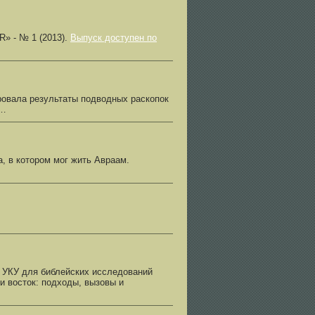
R» - № 1 (2013).
Выпуск доступен по
ровала результаты подводных раскопок
…
а, в котором мог жить Авраам.
 УКУ для библейских исследований
 восток: подходы, вызовы и