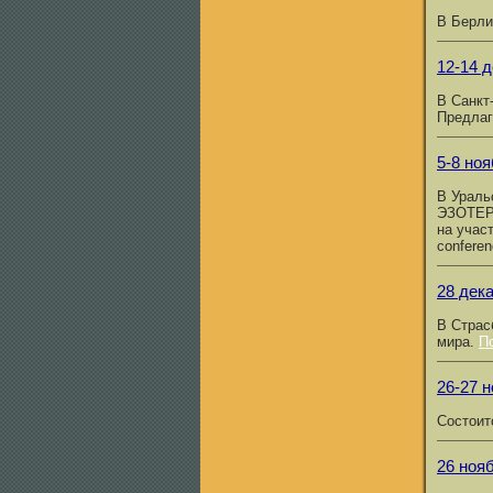
В Берли
12-14 
В Санкт
Предла
5-8 ноя
В Ураль
ЭЗОТЕР
на учас
confere
28 дека
В Страс
мира.
П
26-27 н
Состоит
26 ноя