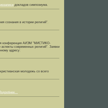
иозаписи
докладов симпозиума.
ия сознания в истории религий".
ная конференция АИЭМ "МИСТИКО-
пекты современных религий". Заявки
нному адресу:
 христианская молодежь со всего
Подробнее…