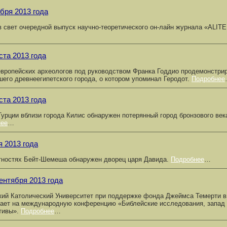
ября 2013 года
 свет очередной выпуск научно-теоретического он-лайн журнала «ALITE
ста 2013 года
европейских археологов под руководством Франка Годдио продемонстри
шего древнеегипетского города, о котором упоминал Геродот.
Подробнее
ста 2013 года
Турции вблизи города Килис обнаружен потерянный город бронзового век
нее
…
я 2013 года
тностях Бейт-Шемеша обнаружен дворец царя Давида.
Подробнее
…
сентября 2013 года
кий Католический Университет при поддержке фонда Джеймса Темерти в
ает на международную конференцию «Библейские исследования, запад и
тивы».
Подробнее
…