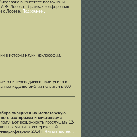
мяславие в контексте восточно- и
 А.Ф. Лосева. В рамках конференции
ч о Лосеве.
Подробнее…
и в истории науки, философии,
вистов и переводчиков приступила к
анное издание Библии появится к 500-
аборе учащихся на магистерскую
ного эзотеризма и мистицизма
.
ы получают возможность прослушать 12-
ященных мистико-эзотерической
 января-февраля 2014 г.
Читать далее…