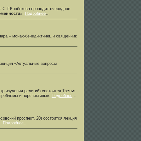
С.Т.Конёнкова проводят очередное
еменности»
.
Подробнее
…
ра – монах-бенедиктинец и священник
еренция «Актуальные вопросы
р изучения религий) состоится Третья
 проблемы и перспективы».
Подробнее
…
совский проспект, 20) состоится лекция
в.
Подробнее
…