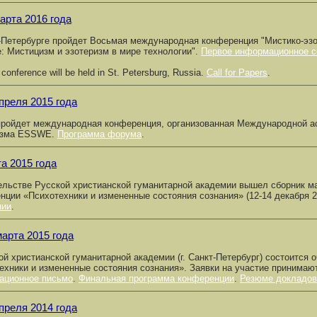
арта 2016 года
-Петербурге пройдет Восьмая международная конференция "Мистико-эзо
е: Мистицизм и эзотеризм в мире технологии".
Первое информационное 
onference will be held in St. Petersburg, Russia.
Call for Papers
.
преля 2015 года
пройдет международная конференция, организованная Международной а
изма ESSWE.
Программа форума
.
а 2015 года
ельстве Русской христианской гуманитарной академии вышел сборник м
нции «Психотехники и измененные состояния сознания» (12-14 декабря 2
нии
.
марта 2015 года
ой христианской гуманитарной академии (г. Санкт-Петербург) состоится 
ехники и измененные состояния сознания». Заявки на участие принимают
ационное письмо
.
Финальная программа конференции
.
Резюме докладов
преля 2014 года