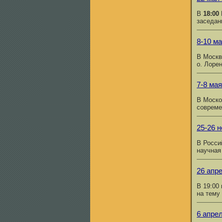
В
18:00
заседан
8-10 ма
В Москв
о. Лоре
7-8 мая
В Моско
совреме
25-26 н
В Росси
научная
26 апр
В 19:00
на тему
6 апрел