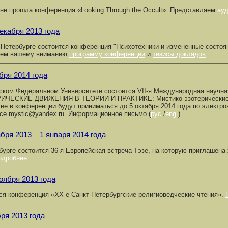
не прошла конференция «Looking Through the Occult». Представляем
ауд
декабря 2013 года
-Петербурге состоится конференция "Психотехники и измененные состоян
гем вашему вниманию
программу конференции
и
тезисы докладов
.
бря 2014 года
ском Федеральном Университете состоится VII-я Международная науч
ИЧЕСКИЕ ДВИЖЕНИЯ В ТЕОРИИ И ПРАКТИКЕ: Мистико-эзотерические ас
тие в конференции будут приниматься до 5 октября 2014 года по электро
nce.mystic@yandex.ru. Информационное письмо (
рус.
/
eng.
).
бря 2013 – 1 января 2014 года
бурге состоится 36-я Европейская встреча Тэзе, на которую приглашена
одробнее…
оября 2013 года
ся конференция «XX-е Санкт-Петербургские религиоведческие чтения».
бря 2013 года