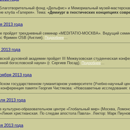
Благотворительный фонд «Дельфис» и Мемориальный музей-мастерская 
ие клуба «Галерея». Тема:
«Демиург в гностических концепциях совр
я 2013 года
е пройдет трехдневный семинар «MEDITATIO-МОСКВА». Ведущий семина
нс Фримен OSB (Англия).
Подробнее
…
 2013 года
вской духовной академии пройдет III Межвузовская студенческая конф
нной богословской науки» (г. Сергиев Посад).
Подробнее
…
оября 2013 года
йском государственном гуманитарном университете (Учебно-научный цент
 конференция памяти Георгия Чистякова: «Новозаветные исследования:
еля 2013 года
 в культурно-образовательном центре «Глобальный мир» (Москва, Ломоно
 «Ликия христианская. По следам апостола Павла». Лектор: Марк Пиуно
я 2013 года