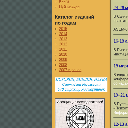
Книги
Публикации
24-26 м
Каталог изданий
В Санкт
практик
по годам
2015
ASEM-8 c
2014
2013
16-18 а
2012
2011
В Риге 
мистиц
2010
2009
2008
18 март
2007 и ранее
В издат
конфере
об изда
19–21 
В Русск
«Психот
Информ
12-13 а