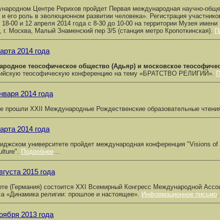
народном Центре Рерихов пройдет Первая международная научно-общ
 и его роль в эволюционном развитии человека». Регистрация участников
о 18-00 и 12 апреля 2014 года с 8-30 до 10-00 на территории Музея име
, г. Москва, Малый Знаменский пер 3/5 (станция метро Кропоткинская).
П
арта 2014 года
ародное теософическое общество (Адьяр) и московское теософиче
сийскую теософическую конференцию на тему «БРАТСТВО РЕЛИГИЙ».
П
нваря 2014 года
е прошли XXII Международные Рождественские образовательные чтени
арта 2014 года
иджском университете пройдет международная конференция "Visions of Enc
ulture".
Подробнее
…
вгуста 2015 года
те (Германия) состоится XXI Всемирный Конгресс Международной Ассоц
са «Динамика религии: прошлое и настоящее».
Информационное письмо
.
оября 2013 года