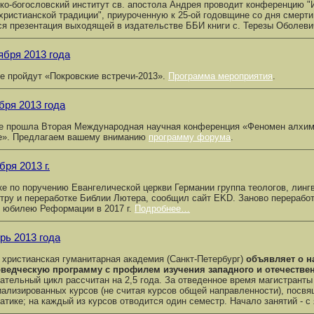
ко-богословский институт св. апостола Андрея проводит конференцию "И
христианской традиции", приуроченную к 25-ой годовщине со дня смерти
ся презентация выходящей в издательстве ББИ книги с. Терезы Оболеви
ября 2013 года
е пройдут «Покровские встречи-2013».
Программа мероприятия
.
бря 2013 года
е прошла Вторая Международная научная конференция «Феномен алхими
е». Предлагаем вашему вниманию
программу форума
.
бря 2013 г.
ке по поручению Евангелической церкви Германии группа теологов, линг
тру и переработке Библии Лютера, сообщил сайт EKD. Заново переработ
 юбилею Реформации в 2017 г.
Подробнее…
рь 2013 года
 христианская гуманитарная академия (Санкт-Петербург)
объявляет о н
ведческую программу с профилем изучения западного и отечествен
ательный цикл рассчитан на 2,5 года. За отведенное время магистрант
иализированных курсов (не считая курсов общей направленности), посв
атике; на каждый из курсов отводится один семестр. Начало занятий - с